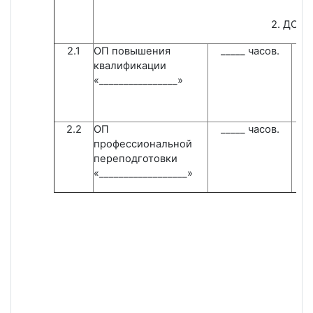
2. ДОП
2.1
ОП повышения
_____ часов.
квалификации
«________________»
2.2
ОП
_____ часов.
профессиональной
переподготовки
«__________________»