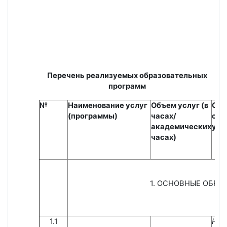
Перечень реализуемых образовательных
программ
№
Наименование услуг
Объем услуг (в
Сро
(программы)
часах/
ока
академических
усл
часах)
1. ОСНОВНЫЕ ОБР
1.1
Нап